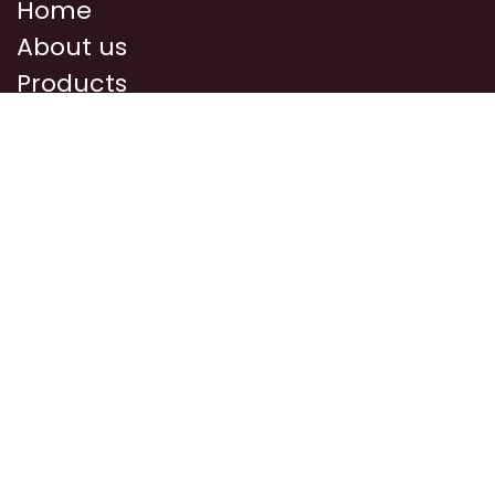
Home
About us
Products
Courses/Events
Media
Ideas/Recipies
Where
Privacy
Contacts
About us
A small farm in the heart of Tuscia.