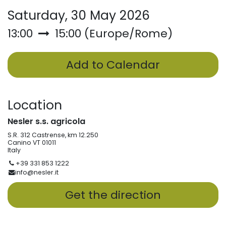
Saturday, 30 May 2026
13:00
15:00
(
Europe/Rome
)
Add to Calendar
Location
Nesler s.s. agricola
S.R. 312 Castrense, km 12.250
Canino VT 01011
Italy
+39 331 853 1222
info@nesler.it
Get the direction