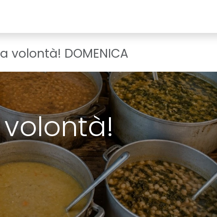
Media
Corsi/Eventi
Dove trovarci
Idee/Ricette
F.A.Q.
 a volontà! DOMENICA
 volontà!