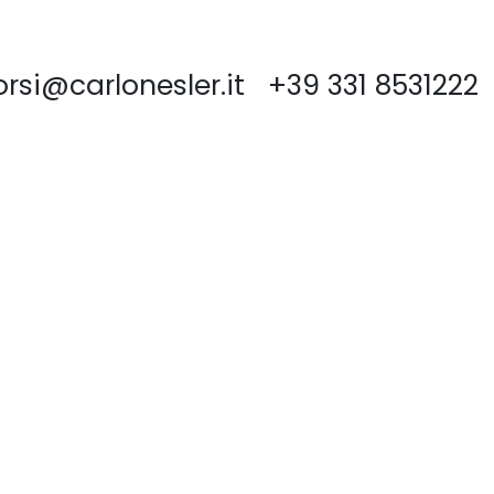
rsi@carlonesler.it +39 331 8531222
amo
I
piccola azienda
l cuore della Tuscia.
ssionati di
ni e di cibo e