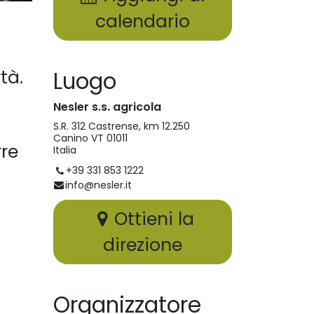
calendario
tà.
Luogo
Nesler s.s. agricola
S.R. 312 Castrense, km 12.250
Canino VT 01011
re
Italia
+39 331 853 1222
info@nesler.it
Ottieni la
direzione
Organizzatore