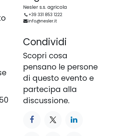
Nesler s.s. agricola
+39 331 853 1222
to
info@nesler.it
Condividi
Scopri cosa
pensano le persone
se
di questo evento e
partecipa alla
250
discussione.