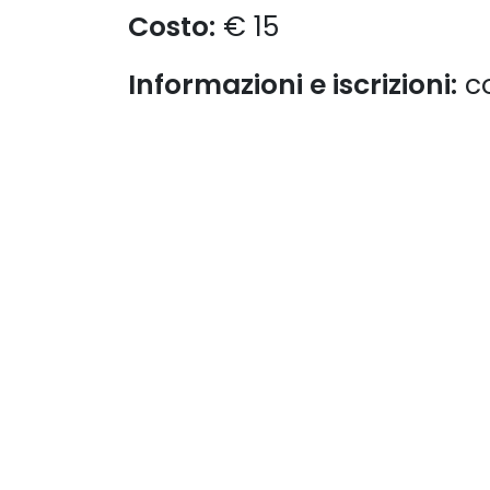
Costo:
€ 15
Informazioni e iscrizioni:
co
Collegamenti
Chi si
utili
Siamo una 
agricola ne
Home
Siamo appa
Chi siamo
fermentazio
Prodotti