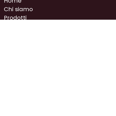
Home
Chi siamo
Prodotti
Corsi/Eventi
Media
Idee e ricette
Dove siamo
Privacy
Contattaci
Chi siamo
Siamo una piccola azienda agricola