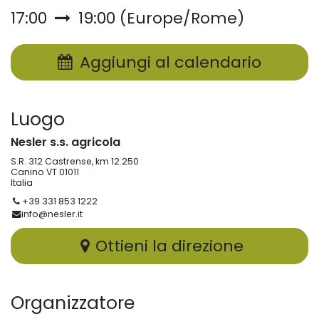
17:00
19:00
(
Europe/Rome
)
Aggiungi al calendario
Luogo
Nesler s.s. agricola
S.R. 312 Castrense, km 12.250
Canino VT 01011
Italia
+39 331 853 1222
info@nesler.it
Ottieni la direzione
Organizzatore