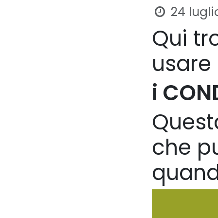
24 lugl
Qui tr
usare
i CON
Questa
che pu
quand
Collegamenti
Chi si