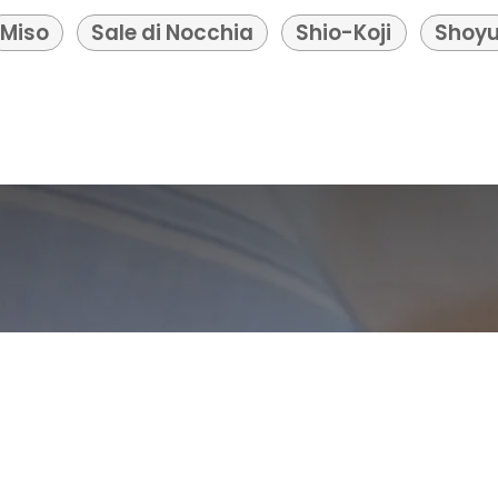
enti, incontri per
Miso
Sale di Nocchia
Shio-Koji
Shoy
 migliorare il nostra
n il cibo, con noi stessi
Italiano
Fornito da