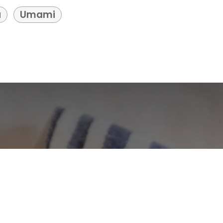
u
Umami
- Il n° 1 tra gli
e-commerce open source