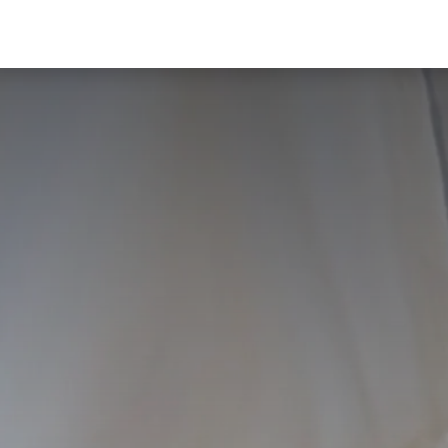
Media
Corsi/Eventi
Dove trovarci
Idee/Ricette
F.A.Q.