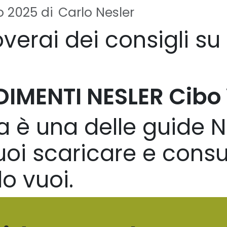
io 2025
di
Carlo Nesler
overai dei consigli s
DIMENTI NESLER Cibo
 è una delle guide N
oi scaricare e consu
o vuoi.
amo
I