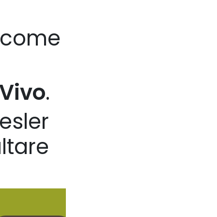
u come
 Vivo
.
esler
ltare
 nostri contatti