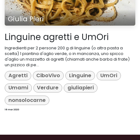
Giulia Pieri
Linguine agretti e UmOri
Ingredienti per 2 persone 200 g di linguine (o altra pasta a
scelta) 1 piantina d'aglio verde, o in mancanza, uno spicco
d'aglio un mazzetto di agretti (chiamati anche barba di frate)
un pizzico di pe...
Agretti
CiboVivo
Linguine
UmOri
Umami
Verdure
giuliapieri
nonsolocarne
16 mar 2020