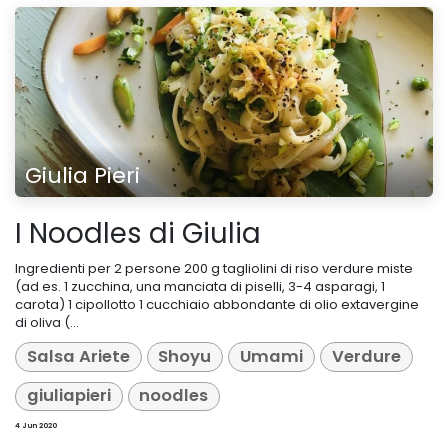
Giulia Pieri
I Noodles di Giulia
Ingredienti per 2 persone 200 g tagliolini di riso verdure miste
(ad es. 1 zucchina, una manciata di piselli, 3-4 asparagi, 1
carota) 1 cipollotto 1 cucchiaio abbondante di olio extavergine
di oliva (...
Salsa Ariete
Shoyu
Umami
Verdure
giuliapieri
noodles
4 Jun 2020