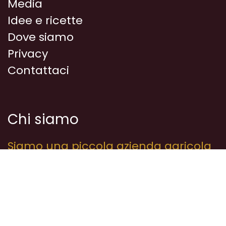
Media
Idee e ricette
Dove siamo
Privacy
Contattaci
Chi siamo
Siamo una piccola azienda agricola
nel cuore della Tuscia. Siamo
appassionati di fermentazioni e di
cibo e cerchiamo di fare del nostro
meglio, sia in senso agricolo che