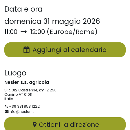
Data e ora
domenica 31 maggio 2026
11:00
12:00
(
Europe/Rome
)
Aggiungi al calendario
Luogo
Nesler s.s. agricola
S.R. 312 Castrense, km 12.250
Canino VT 01011
Italia
+39 331 853 1222
info@nesler.it
Ottieni la direzione