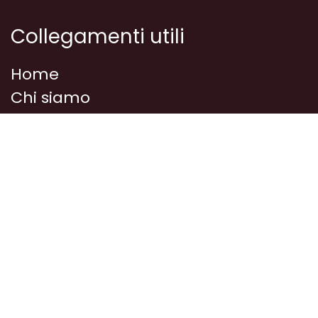
Collegamenti utili
Home
Chi siamo
Prodotti
Corsi/Eventi
Media
Idee e ricette
Dove siamo
Privacy
Contattaci