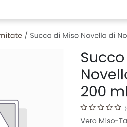
Media
Corsi/Eventi
Dove trovarci
Idee/Ricette
F.A.Q.
imitate
Succo di Miso Novello di N
Succo 
Novell
200 m
(
Vero Miso-Ta