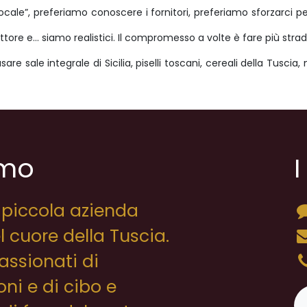
locale”, preferiamo conoscere i fornitori, preferiamo sforzarci 
tore e… siamo realistici. Il compromesso a volte è fare più strada, 
sare sale integrale di Sicilia, piselli toscani, cereali della Tusci
amo
I
piccola azienda
l cuore della Tuscia.
ssionati di
ni e di cibo e