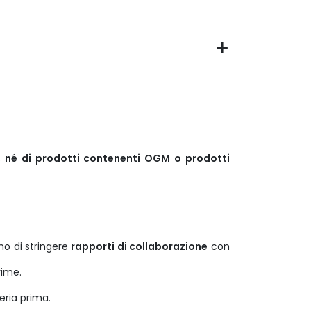
a, né di prodotti contenenti OGM o prodotti
o di stringere
rapporti di collaborazione
con
rime.
teria prima.