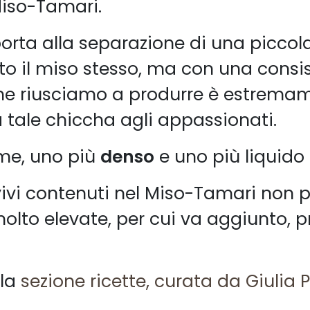
Miso-Tamari.
rta alla separazione di una piccola
o il miso stesso, ma con una consis
he riusciamo a produrre è estrema
a tale chiccha agli appassionati.
me, uno più
denso
e uno più liquido
ivi contenuti nel Miso-Tamari non 
olto elevate, per cui va aggiunto, p
lla
sezione ricette, curata da Giulia P