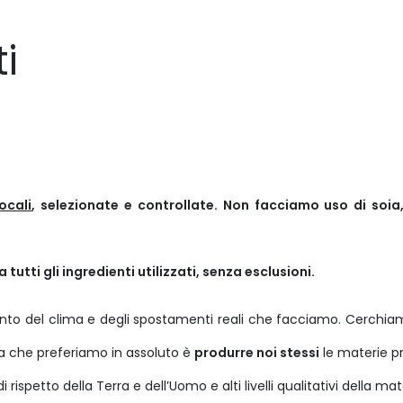
i
ocali
, selezionate e controllate. Non facciamo uso di soi
utti gli ingredienti utilizzati, senza esclusioni.
nto del clima e degli spostamenti reali che facciamo. Cerchiam
osa che preferiamo in assoluto è
produrre noi stessi
le materie p
i rispetto della Terra e dell’Uomo e alti livelli qualitativi della ma