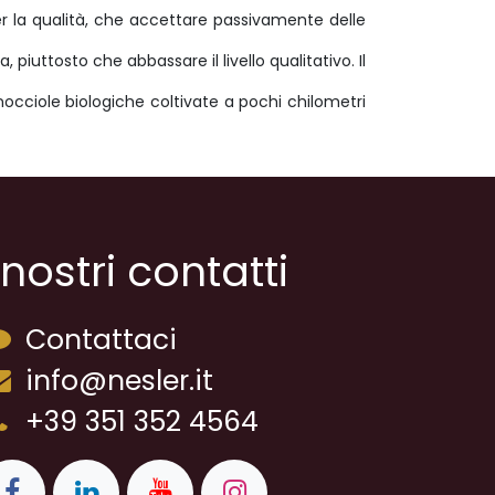
per la qualità, che accettare passivamente delle
piuttosto che abbassare il livello qualitativo. Il
a, nocciole biologiche coltivate a pochi chilometri
 nostri contatti
Contattaci
info@nesler.it
+39 351 352 4564