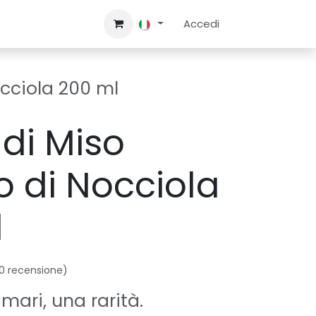
Contattaci
Accedi
occiola 200 ml
di Miso
o di Nocciola
l
0 recensione)
mari, una rarità.