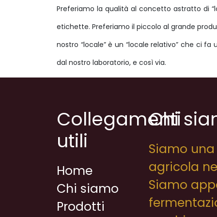
Preferiamo la qualità al concetto astratto di “
etichette. Preferiamo il piccolo al grande produt
nostro “locale” è un “locale relativo” che ci fa u
dal nostro laboratorio, e così via.
Collegamenti
Chi si
utili
Siamo una 
agricola ne
Home
Siamo appa
Chi siamo
fermentazio
Prodotti