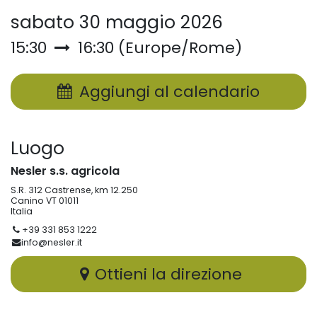
sabato 30 maggio 2026
15:30
16:30
(
Europe/Rome
)
Aggiungi al calendario
Luogo
Nesler s.s. agricola
S.R. 312 Castrense, km 12.250
Canino VT 01011
Italia
+39 331 853 1222
info@nesler.it
Ottieni la direzione