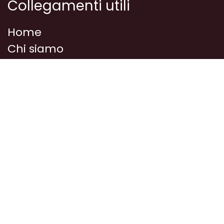
Collegamenti utili
Home
Chi siamo
Prodotti
Corsi/Eventi
Media
Idee e ricette
Dove siamo
Privacy
Contattaci
Chi siamo